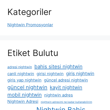
Kategoriler
Nightwin Promosyonlar
Etiket Bulutu
bahis sitesi nightwin
adresi nightwin
giris nightwin
canli nightwin
girisi nightwin
giris yap nightwin
güncel adresi nightwin
güncel nightwin
kayit nightwin
mobil nightwin
nightwin adres
Nightwin Adresi
nightwin adresimi ne kadar kullanabilirim
Nightwin Bahis