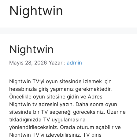
Nightwin
Nightwin
Mayıs 28, 2026
Yazarı:
admin
Nightwin TV’yi oyun sitesinde izlemek için
hesabınızla giriş yapmanız gerekmektedir.
Öncelikle oyun sitesine gidin ve Adres
Nightwin tv adresini yazın. Daha sonra oyun
sitesinde bir TV seçeneği göreceksiniz. Üzerine
tıkladığınızda TV uygulamasına
yönlendirileceksiniz. Orada oturum açabilir ve
Nightwin TV’yi izleyebilirsiniz. TV giriş