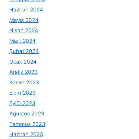
Haziran 2024
Mayıs 2024
Nisan 2024
Mart 2024
Şubat 2024
Ocak 2024
Aralık 2023
Kasım 2023
Ekim 2023
Eylül 2023
Ağustos 2023
Temmuz 2023
Haziran 2023