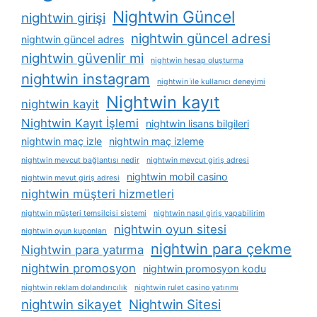
Nightwin Güncel
nightwin girişi
nightwin güncel adresi
nightwin güncel adres
nightwin güvenlir mi
nightwin hesap oluşturma
nightwin instagram
nightwin i̇le kullanıcı deneyimi
Nightwin kayıt
nightwin kayit
Nightwin Kayıt İşlemi
nightwin lisans bilgileri
nightwin maç izle
nightwin maç izleme
nightwin mevcut bağlantısı nedir
nightwin mevcut giriş adresi
nightwin mobil casino
nightwin mevut giriş adresi
nightwin müşteri hizmetleri
nightwin müşteri temsilcisi sistemi
nightwin nasıl giriş yapabilirim
nightwin oyun sitesi
nightwin oyun kuponları
nightwin para çekme
Nightwin para yatırma
nightwin promosyon
nightwin promosyon kodu
nightwin reklam dolandırıcılık
nightwin rulet casino yatırımı
nightwin sikayet
Nightwin Sitesi