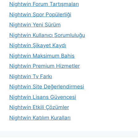
Nightwin Forum Tartışmaları
Nightwin Spor Popülerliği
Nightwin Yeni Sürüm
Nightwin Kullanıcı Sorumluluğu
Nightwin Şikayet Kaydı
Nightwin Maksimum Bahis
Nightwin Premium Hizmetler
Nightwin Tv Farkı
Nightwin Site Değerlendirmesi
Nightwin Lisans Güvencesi
Nightwin Etkili Çözümler
Nightwin Katılım Kuralları