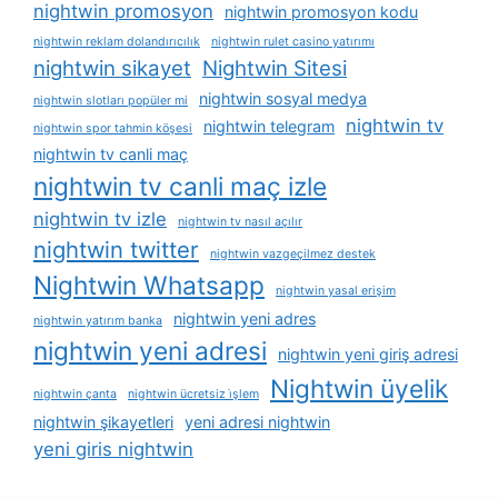
nightwin promosyon
nightwin promosyon kodu
nightwin reklam dolandırıcılık
nightwin rulet casino yatırımı
nightwin sikayet
Nightwin Sitesi
nightwin sosyal medya
nightwin slotları popüler mi
nightwin tv
nightwin telegram
nightwin spor tahmin köşesi
nightwin tv canli maç
nightwin tv canli maç izle
nightwin tv izle
nightwin tv nasıl açılır
nightwin twitter
nightwin vazgeçilmez destek
Nightwin Whatsapp
nightwin yasal erişim
nightwin yeni adres
nightwin yatırım banka
nightwin yeni adresi
nightwin yeni giriş adresi
Nightwin üyelik
nightwin çanta
nightwin ücretsiz i̇şlem
nightwin şikayetleri
yeni adresi nightwin
yeni giris nightwin