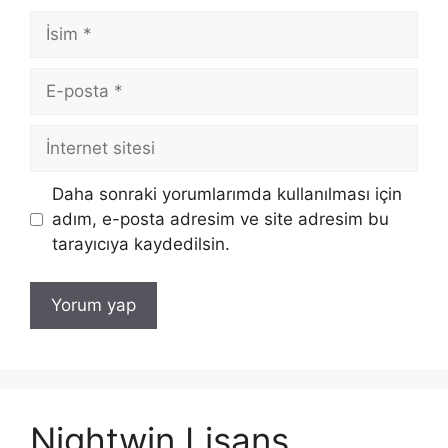
İsim
E-
posta
İnternet
sitesi
Daha sonraki yorumlarımda kullanılması için
adım, e-posta adresim ve site adresim bu
tarayıcıya kaydedilsin.
Nightwin Lisans