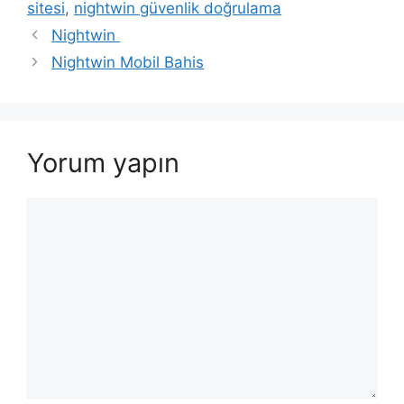
sitesi
,
nightwin güvenlik doğrulama
Nightwin
Nightwin Mobil Bahis
Yorum yapın
Yorum