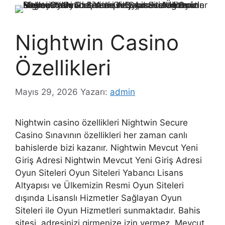
Nightwin Casino
Özellikleri
Mayıs 29, 2026
Yazarı:
admin
Nightwin casino özellikleri Nightwin Secure
Casino Sınavının özellikleri her zaman canlı
bahislerde bizi kazanır. Nightwin Mevcut Yeni
Giriş Adresi Nightwin Mevcut Yeni Giriş Adresi
Oyun Siteleri Oyun Siteleri Yabancı Lisans
Altyapısı ve Ülkemizin Resmi Oyun Siteleri
dışında Lisanslı Hizmetler Sağlayan Oyun
Siteleri ile Oyun Hizmetleri sunmaktadır. Bahis
sitesi, adresinizi girmenize izin vermez. Mevcut