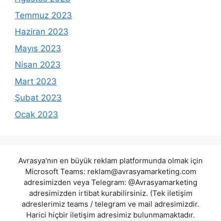
Temmuz 2023
Haziran 2023
Mayıs 2023
Nisan 2023
Mart 2023
Şubat 2023
Ocak 2023
Avrasya'nın en büyük reklam platformunda olmak için
Microsoft Teams:
reklam@avrasyamarketing.com
adresimizden veya Telegram: @Avrasyamarketing
adresimizden irtibat kurabilirsiniz. (Tek iletişim
adreslerimiz teams / telegram ve mail adresimizdir.
Harici hiçbir iletişim adresimiz bulunmamaktadır.