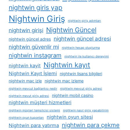
nightwin giris yap
Nightwin Giriş
nightwin giriş adımları
Nightwin Güncel
nightwin girişi
nightwin güncel adresi
nightwin güncel adres
nightwin güvenlir mi
nightwin hesap oluşturma
nightwin instagram
nightwin i̇le kullanıcı deneyimi
Nightwin kayıt
nightwin kayit
Nightwin Kayıt İşlemi
nightwin lisans bilgileri
nightwin maç izle
nightwin maç izleme
nightwin mevcut bağlantısı nedir
nightwin mevcut giriş adresi
nightwin mobil casino
nightwin mevut giriş adresi
nightwin müşteri hizmetleri
nightwin müşteri temsilcisi sistemi
nightwin nasıl giriş yapabilirim
nightwin oyun sitesi
nightwin oyun kuponları
nightwin para çekme
Nightwin para yatırma