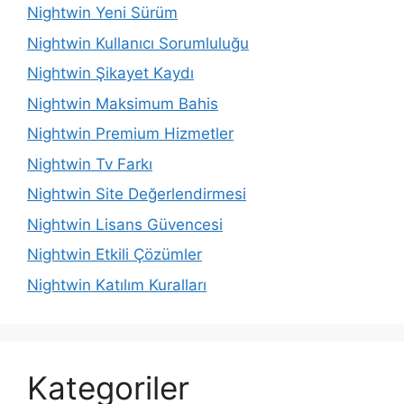
Nightwin Yeni Sürüm
Nightwin Kullanıcı Sorumluluğu
Nightwin Şikayet Kaydı
Nightwin Maksimum Bahis
Nightwin Premium Hizmetler
Nightwin Tv Farkı
Nightwin Site Değerlendirmesi
Nightwin Lisans Güvencesi
Nightwin Etkili Çözümler
Nightwin Katılım Kuralları
Kategoriler