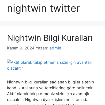
nightwin twitter
Nightwin Bilgi Kuralları
Kasım 9, 2024
Yazarı:
admin
Nightwin bilgi kuralları sağlanan bilgiler sitenin
kendi kurallarına ve tercihlerine göre belirlenir.
Aktif olarak takip etmeniz sizin için avantajlı
olacaktır. Nightwin üyelik işlemleri sırasında