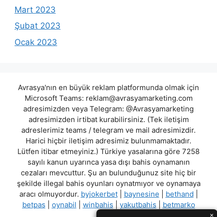
Mart 2023
Şubat 2023
Ocak 2023
Avrasya'nın en büyük reklam platformunda olmak için
Microsoft Teams:
reklam@avrasyamarketing.com
adresimizden veya Telegram: @Avrasyamarketing
adresimizden irtibat kurabilirsiniz. (Tek iletişim
adreslerimiz teams / telegram ve mail adresimizdir.
Harici hiçbir iletişim adresimiz bulunmamaktadır.
Lütfen itibar etmeyiniz.) Türkiye yasalarına göre 7258
sayılı kanun uyarınca yasa dışı bahis oynamanın
cezaları mevcuttur. Şu an bulunduğunuz site hiç bir
şekilde illegal bahis oyunları oynatmıyor ve oynamaya
aracı olmuyordur.
byjokerbet
|
baynesine
|
bethand
|
betpas
|
oynabil
|
winbahis
|
yakutbahis
|
betmarko