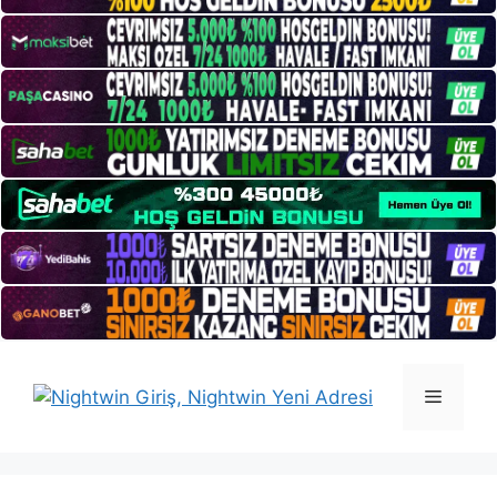
İçeriğe
atla
Menü