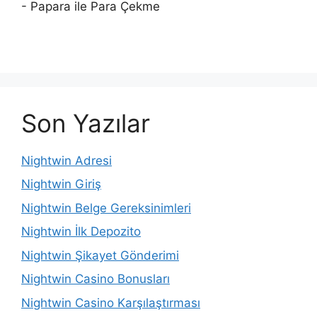
- Papara ile Para Çekme
Son Yazılar
Nightwin Adresi
Nightwin Giriş
Nightwin Belge Gereksinimleri
Nightwin İlk Depozito
Nightwin Şikayet Gönderimi
Nightwin Casino Bonusları
Nightwin Casino Karşılaştırması