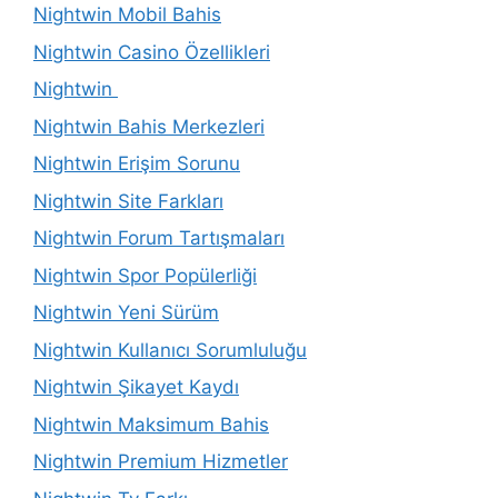
Nightwin Mobil Bahis
Nightwin Casino Özellikleri
Nightwin
Nightwin Bahis Merkezleri
Nightwin Erişim Sorunu
Nightwin Site Farkları
Nightwin Forum Tartışmaları
Nightwin Spor Popülerliği
Nightwin Yeni Sürüm
Nightwin Kullanıcı Sorumluluğu
Nightwin Şikayet Kaydı
Nightwin Maksimum Bahis
Nightwin Premium Hizmetler