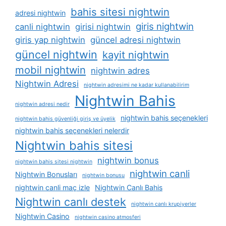
bahis sitesi nightwin
adresi nightwin
giris nightwin
canli nightwin
girisi nightwin
giris yap nightwin
güncel adresi nightwin
güncel nightwin
kayit nightwin
mobil nightwin
nightwin adres
Nightwin Adresi
nightwin adresimi ne kadar kullanabilirim
Nightwin Bahis
nightwin adresi nedir
nightwin bahis seçenekleri
nightwin bahis güvenliği giriş ve üyelik
nightwin bahis seçenekleri nelerdir
Nightwin bahis sitesi
nightwin bonus
nightwin bahis sitesi nightwin
nightwin canli
Nightwin Bonusları
nightwin bonusu
nightwin canli maç izle
Nightwin Canlı Bahis
Nightwin canlı destek
nightwin canlı krupiyerler
Nightwin Casino
nightwin casino atmosferi