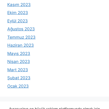
Kasım 2023
Ekim 2023
Eylül 2023
Ağustos 2023
Temmuz 2023
Haziran 2023
Mayıs 2023
Nisan 2023
Mart 2023
Şubat 2023
Ocak 2023
Avrasya'nın en büyük reklam platformunda olmak için