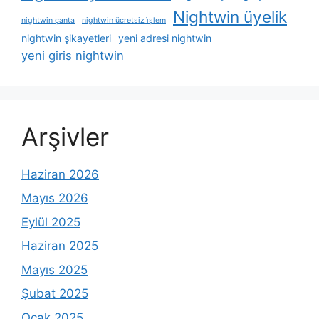
Nightwin üyelik
nightwin çanta
nightwin ücretsiz i̇şlem
nightwin şikayetleri
yeni adresi nightwin
yeni giris nightwin
Arşivler
Haziran 2026
Mayıs 2026
Eylül 2025
Haziran 2025
Mayıs 2025
Şubat 2025
Ocak 2025