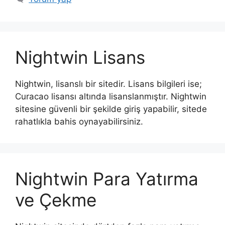
Nightwin Lisans
Nightwin, lisanslı bir sitedir. Lisans bilgileri ise;
Curacao lisansı altında lisanslanmıştır. Nightwin
sitesine güvenli bir şekilde giriş yapabilir, sitede
rahatlıkla bahis oynayabilirsiniz.
Nightwin Para Yatırma
ve Çekme