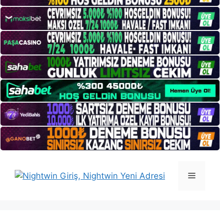
İçeriğe
atla
Menü