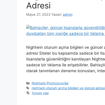
Adresi
Mayıs 27, 2023
Yazarı:
admin
Nightwin oturum açma bilgileri ve güncel 
adresi Siteler bu kapsamda sadece bir lisa
lisanslarla güvenilirliğini kanıtlayan Nigh
sadece bir tıklama ile erişebilirler. Bahisç
olarak tanımlanan deneme bonusları, int
Kategoriler
Nightwin Promosyonlar
Etiketler
nightwin oturum açma bilgileri ve güncel adres
Yorum yap