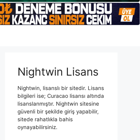
Nightwin Lisans
Nightwin, lisanslı bir sitedir. Lisans
bilgileri ise; Curacao lisansı altında
lisanslanmıştır. Nightwin sitesine
güvenli bir şekilde giriş yapabilir,
sitede rahatlıkla bahis
oynayabilirsiniz.