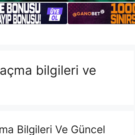
açma bilgileri ve
a Bilgileri Ve Güncel