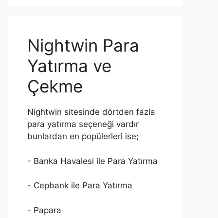
Nightwin Para
Yatırma ve
Çekme
Nightwin sitesinde dörtden fazla
para yatırma seçeneği vardır
bunlardan en popülerleri ise;
- Banka Havalesi ile Para Yatırma
- Cepbank ile Para Yatırma
- Papara