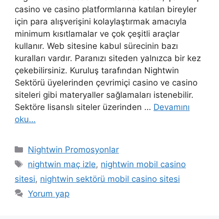
casino ve casino platformlarına katılan bireyler
için para alışverişini kolaylaştırmak amacıyla
minimum kısıtlamalar ve çok çeşitli araçlar
kullanır. Web sitesine kabul sürecinin bazı
kuralları vardır. Paranızı siteden yalnızca bir kez
çekebilirsiniz. Kuruluş tarafından Nightwin
Sektörü üyelerinden çevrimiçi casino ve casino
siteleri gibi materyaller sağlamaları istenebilir.
Sektöre lisanslı siteler üzerinden …
Devamını
oku…
Kategoriler
Nightwin Promosyonlar
Etiketler
nightwin maç izle
,
nightwin mobil casino
sitesi
,
nightwin sektörü mobil casino sitesi
Yorum yap