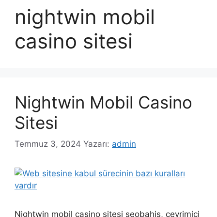
nightwin mobil
casino sitesi
Nightwin Mobil Casino
Sitesi
Temmuz 3, 2024
Yazarı:
admin
Nightwin mobil casino sitesi seobahis, çevrimiçi