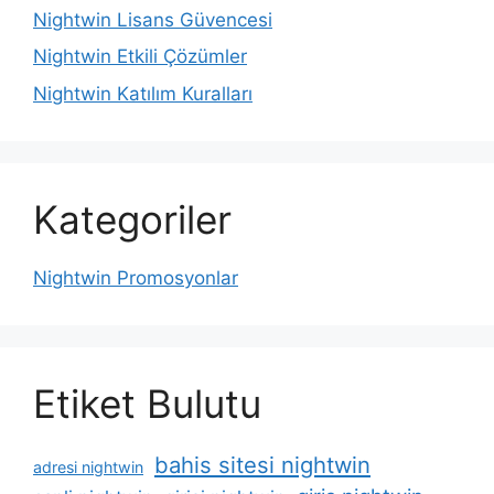
Nightwin Lisans Güvencesi
Nightwin Etkili Çözümler
Nightwin Katılım Kuralları
Kategoriler
Nightwin Promosyonlar
Etiket Bulutu
bahis sitesi nightwin
adresi nightwin