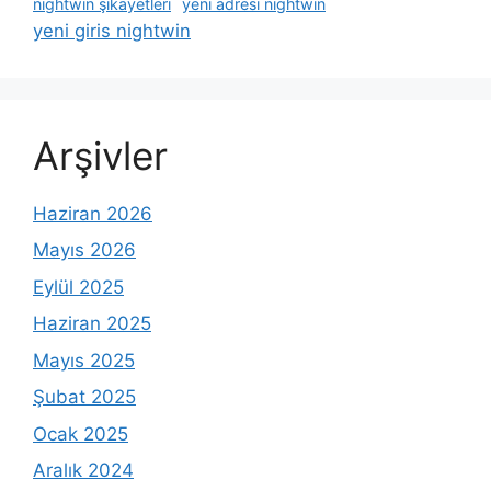
nightwin şikayetleri
yeni adresi nightwin
yeni giris nightwin
Arşivler
Haziran 2026
Mayıs 2026
Eylül 2025
Haziran 2025
Mayıs 2025
Şubat 2025
Ocak 2025
Aralık 2024