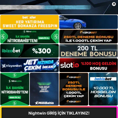
×
Nightwin GİRİŞ İÇİN TIKLAYINIZ!