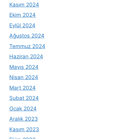
Kasım 2024
Ekim 2024
Eylül 2024
Ağustos 2024
Temmuz 2024
Haziran 2024
Mayıs 2024
Nisan 2024
Mart 2024
Şubat 2024
Ocak 2024
Aralık 2023
Kasım 2023