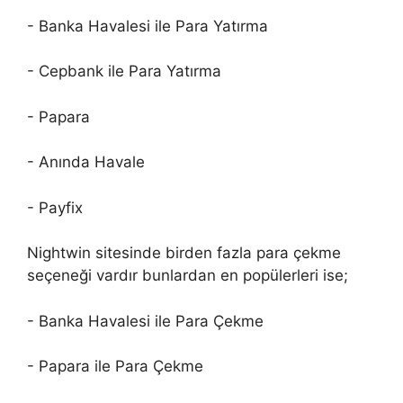
- Banka Havalesi ile Para Yatırma
- Cepbank ile Para Yatırma
- Papara
- Anında Havale
- Payfix
Nightwin sitesinde birden fazla para çekme
seçeneği vardır bunlardan en popülerleri ise;
- Banka Havalesi ile Para Çekme
- Papara ile Para Çekme