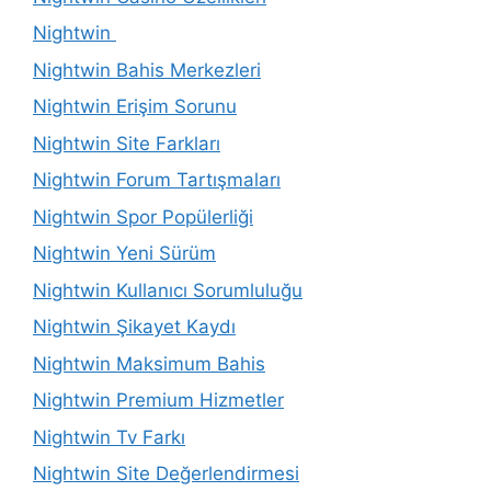
Nightwin
Nightwin Bahis Merkezleri
Nightwin Erişim Sorunu
Nightwin Site Farkları
Nightwin Forum Tartışmaları
Nightwin Spor Popülerliği
Nightwin Yeni Sürüm
Nightwin Kullanıcı Sorumluluğu
Nightwin Şikayet Kaydı
Nightwin Maksimum Bahis
Nightwin Premium Hizmetler
Nightwin Tv Farkı
Nightwin Site Değerlendirmesi