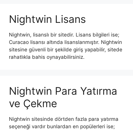
Nightwin Lisans
Nightwin, lisanslı bir sitedir. Lisans bilgileri ise;
Curacao lisansı altında lisanslanmıştır. Nightwin
sitesine güvenli bir şekilde giriş yapabilir, sitede
rahatlıkla bahis oynayabilirsiniz.
Nightwin Para Yatırma
ve Çekme
Nightwin sitesinde dörtden fazla para yatırma
seçeneği vardır bunlardan en popülerleri ise;