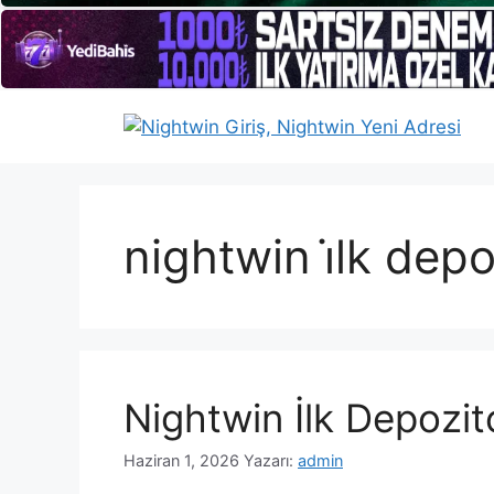
İçeriğe
atla
nightwin i̇lk dep
Nightwin İlk Depozit
Haziran 1, 2026
Yazarı:
admin