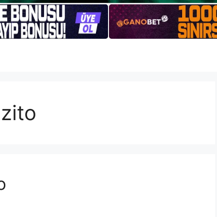
ozito
o