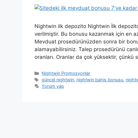
Nightwin ilk depozito Nightwin İlk depozi
verilmiştir. Bu bonusu kazanmak için en a
Mevduat prosedürünüzden sonra bir bonus
alamayabilirsiniz. Talep prosedürünü canl
oranları. Oranlar da çok yüksektir, çünkü si
Kategoriler
Nightwin Promosyonlar
Etiketler
güncel nightwin
,
nightwin bahis bonusu
,
nightw
Yorum yap