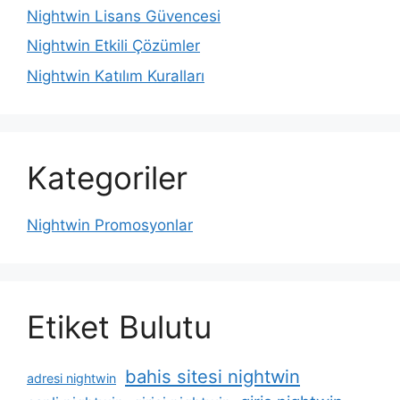
Nightwin Lisans Güvencesi
Nightwin Etkili Çözümler
Nightwin Katılım Kuralları
Kategoriler
Nightwin Promosyonlar
Etiket Bulutu
bahis sitesi nightwin
adresi nightwin