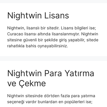
Nightwin Lisans
Nightwin, lisanslı bir sitedir. Lisans bilgileri ise;
Curacao lisansı altında lisanslanmıştır. Nightwin
sitesine güvenli bir şekilde giriş yapabilir, sitede
rahatlıkla bahis oynayabilirsiniz.
Nightwin Para Yatırma
ve Çekme
Nightwin sitesinde dörtden fazla para yatırma
seçeneği vardır bunlardan en popülerleri ise;