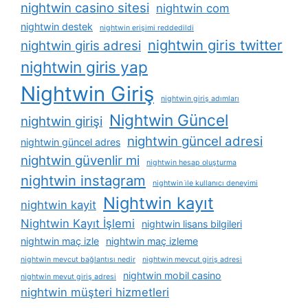
nightwin casino sitesi
nightwin com
nightwin destek
nightwin erişimi reddedildi
nightwin giris twitter
nightwin giris adresi
nightwin giris yap
Nightwin Giriş
nightwin giriş adımları
Nightwin Güncel
nightwin girişi
nightwin güncel adresi
nightwin güncel adres
nightwin güvenlir mi
nightwin hesap oluşturma
nightwin instagram
nightwin i̇le kullanıcı deneyimi
Nightwin kayıt
nightwin kayit
Nightwin Kayıt İşlemi
nightwin lisans bilgileri
nightwin maç izle
nightwin maç izleme
nightwin mevcut bağlantısı nedir
nightwin mevcut giriş adresi
nightwin mobil casino
nightwin mevut giriş adresi
nightwin müşteri hizmetleri