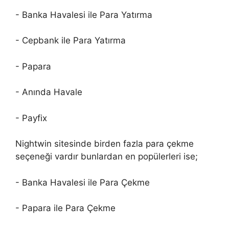
- Banka Havalesi ile Para Yatırma
- Cepbank ile Para Yatırma
- Papara
- Anında Havale
- Payfix
Nightwin sitesinde birden fazla para çekme
seçeneği vardır bunlardan en popülerleri ise;
- Banka Havalesi ile Para Çekme
- Papara ile Para Çekme