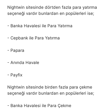
Nightwin sitesinde dörtden fazla para yatırma
seçeneği vardır bunlardan en popülerleri ise;
- Banka Havalesi ile Para Yatırma
- Cepbank ile Para Yatırma
- Papara
- Anında Havale
- Payfix
Nightwin sitesinde birden fazla para çekme
seçeneği vardır bunlardan en popülerleri ise;
- Banka Havalesi ile Para Çekme