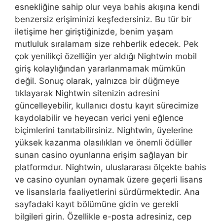
esnekliğine sahip olur veya bahis akışına kendi
benzersiz erişiminizi keşfedersiniz. Bu tür bir
iletişime her giriştiğinizde, benim yaşam
mutluluk sıralamam size rehberlik edecek. Pek
çok yenilikçi özelliğin yer aldığı Nightwin mobil
giriş kolaylığından yararlanmamak mümkün
değil. Sonuç olarak, yalnızca bir düğmeye
tıklayarak Nightwin sitenizin adresini
güncelleyebilir, kullanıcı dostu kayıt sürecimize
kaydolabilir ve heyecan verici yeni eğlence
biçimlerini tanıtabilirsiniz. Nightwin, üyelerine
yüksek kazanma olasılıkları ve önemli ödüller
sunan casino oyunlarına erişim sağlayan bir
platformdur. Nightwin, uluslararası ölçekte bahis
ve casino oyunları oynamak üzere geçerli lisans
ve lisanslarla faaliyetlerini sürdürmektedir. Ana
sayfadaki kayıt bölümüne gidin ve gerekli
bilgileri girin. Özellikle e-posta adresiniz, cep