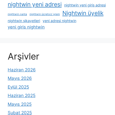
nightwin yeni adresi
nightwin yeni giriş adresi
Nightwin üyelik
nightwin çanta
nightwin ücretsiz i̇şlem
nightwin şikayetleri
yeni adresi nightwin
yeni giris nightwin
Arşivler
Haziran 2026
Mayıs 2026
Eylül 2025
Haziran 2025
Mayıs 2025
Şubat 2025