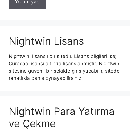
Nightwin Lisans
Nightwin, lisanslı bir sitedir. Lisans bilgileri ise;
Curacao lisansı altında lisanslanmıştır. Nightwin
sitesine güvenli bir şekilde giriş yapabilir, sitede
rahatlıkla bahis oynayabilirsiniz.
Nightwin Para Yatırma
ve Çekme