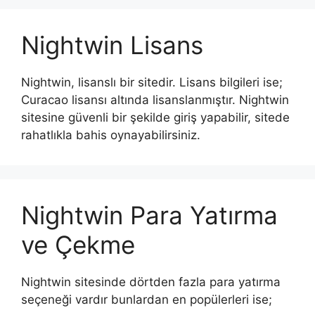
Nightwin Lisans
Nightwin, lisanslı bir sitedir. Lisans bilgileri ise;
Curacao lisansı altında lisanslanmıştır. Nightwin
sitesine güvenli bir şekilde giriş yapabilir, sitede
rahatlıkla bahis oynayabilirsiniz.
Nightwin Para Yatırma
ve Çekme
Nightwin sitesinde dörtden fazla para yatırma
seçeneği vardır bunlardan en popülerleri ise;