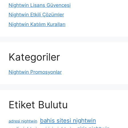
Nightwin Lisans Güvencesi
Nightwin Etkili Çözümler
Nightwin Katılım Kuralları
Kategoriler
Nightwin Promosyonlar
Etiket Bulutu
bahis sitesi nightwin
adresi nightwin