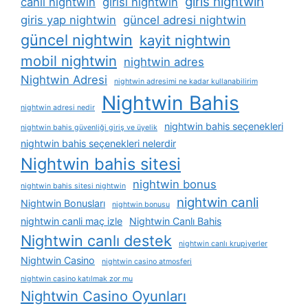
giris nightwin
canli nightwin
girisi nightwin
giris yap nightwin
güncel adresi nightwin
güncel nightwin
kayit nightwin
mobil nightwin
nightwin adres
Nightwin Adresi
nightwin adresimi ne kadar kullanabilirim
Nightwin Bahis
nightwin adresi nedir
nightwin bahis seçenekleri
nightwin bahis güvenliği giriş ve üyelik
nightwin bahis seçenekleri nelerdir
Nightwin bahis sitesi
nightwin bonus
nightwin bahis sitesi nightwin
nightwin canli
Nightwin Bonusları
nightwin bonusu
nightwin canli maç izle
Nightwin Canlı Bahis
Nightwin canlı destek
nightwin canlı krupiyerler
Nightwin Casino
nightwin casino atmosferi
nightwin casino katılmak zor mu
Nightwin Casino Oyunları