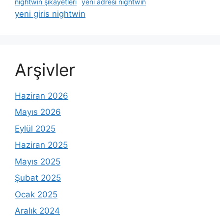
nightwin şikayetleri
yeni adresi nightwin
yeni giris nightwin
Arşivler
Haziran 2026
Mayıs 2026
Eylül 2025
Haziran 2025
Mayıs 2025
Şubat 2025
Ocak 2025
Aralık 2024