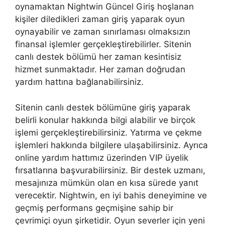
oynamaktan Nightwin Güncel Giriş hoşlanan
kişiler diledikleri zaman giriş yaparak oyun
oynayabilir ve zaman sınırlaması olmaksızın
finansal işlemler gerçekleştirebilirler. Sitenin
canlı destek bölümü her zaman kesintisiz
hizmet sunmaktadır. Her zaman doğrudan
yardım hattına bağlanabilirsiniz.
Sitenin canlı destek bölümüne giriş yaparak
belirli konular hakkında bilgi alabilir ve birçok
işlemi gerçekleştirebilirsiniz. Yatırma ve çekme
işlemleri hakkında bilgilere ulaşabilirsiniz. Ayrıca
online yardım hattımız üzerinden VIP üyelik
fırsatlarına başvurabilirsiniz. Bir destek uzmanı,
mesajınıza mümkün olan en kısa sürede yanıt
verecektir. Nightwin, en iyi bahis deneyimine ve
geçmiş performans geçmişine sahip bir
çevrimiçi oyun şirketidir. Oyun severler için yeni