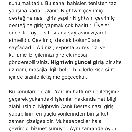
sunulmaktadır. Bu sanal bahisler, tenisten tazı
yarışına kadar uzanır. Nightwin çevrimiçi
desteğine nasıl giriş yapılır Nightwin çevrimiçi
desteğine giriş yapmak çok basittir. Üyeler
öncelikle oyun sitesi ana sayfasını ziyaret
etmelidir. Çevrimiçi destek bölümü ana
sayfadadır. Adınızı, e-posta adresinizi ve
kullanıcı bilgilerinizi girerek mesaj
gönderebilirsiniz.
Nightwin güncel giriş
bir site
uzmanı, mesajla ilgili belirli bilgilerle kısa süre
içinde sizinle iletişime geçecektir.
Bu konuları ele alır. Yardım hattımız ile iletişime
geçerek yukarıdaki işlemler hakkında net bilgi
alabilirsiniz. Nightwin Canlı Destek nasıl giriş
yapabilirim en güçlü yönlerinden biri şirket
zaman çizelgesidir. Muhasebeciler hala
çevrimiçi hizmet sunuyor. Aynı zamanda oyun