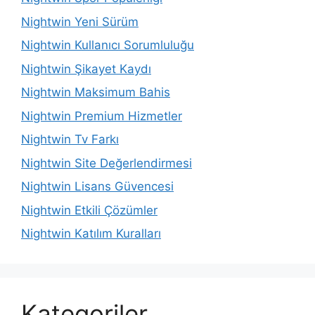
Nightwin Yeni Sürüm
Nightwin Kullanıcı Sorumluluğu
Nightwin Şikayet Kaydı
Nightwin Maksimum Bahis
Nightwin Premium Hizmetler
Nightwin Tv Farkı
Nightwin Site Değerlendirmesi
Nightwin Lisans Güvencesi
Nightwin Etkili Çözümler
Nightwin Katılım Kuralları
Kategoriler