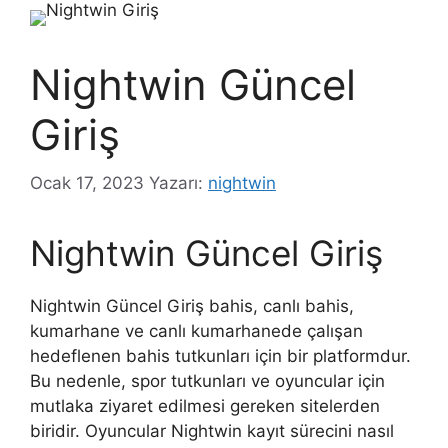
Nightwin Güncel
Giriş
Ocak 17, 2023
Yazarı:
nightwin
Nightwin Güncel Giriş
Nightwin Güncel Giriş bahis, canlı bahis,
kumarhane ve canlı kumarhanede çalışan
hedeflenen bahis tutkunları için bir platformdur.
Bu nedenle, spor tutkunları ve oyuncular için
mutlaka ziyaret edilmesi gereken sitelerden
biridir. Oyuncular Nightwin kayıt sürecini nasıl