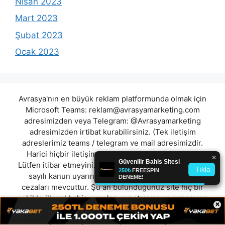
Nisan 2023
Mart 2023
Şubat 2023
Ocak 2023
Avrasya'nın en büyük reklam platformunda olmak için
Microsoft Teams:
reklam@avrasyamarketing.com
adresimizden veya Telegram: @Avrasyamarketing
adresimizden irtibat kurabilirsiniz. (Tek iletişim
adreslerimiz teams / telegram ve mail adresimizdir.
Harici hiçbir iletişim adresimiz bulunmamaktadır.
Lütfen itibar etmeyiniz.) Türkiye yasalarına göre 7258
sayılı kanun uyarınca yasa dışı bahis oynamanın
cezaları mevcuttur. Şu an bulunduğunuz site hiç bir
şekilde illegal bahis oyunları oynatmıyor ve oynamaya
×
aracı olmuyordur.
byjokerbet
|
baynesine
|
bethand
|
betpas
|
oynabil
|
winbahis
|
yakutbahis
|
betmarko