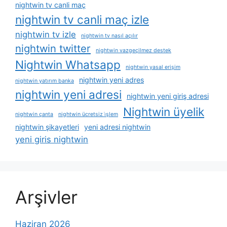
nightwin tv canli maç
nightwin tv canli maç izle
nightwin tv izle
nightwin tv nasıl açılır
nightwin twitter
nightwin vazgeçilmez destek
Nightwin Whatsapp
nightwin yasal erişim
nightwin yeni adres
nightwin yatırım banka
nightwin yeni adresi
nightwin yeni giriş adresi
Nightwin üyelik
nightwin çanta
nightwin ücretsiz i̇şlem
nightwin şikayetleri
yeni adresi nightwin
yeni giris nightwin
Arşivler
Haziran 2026