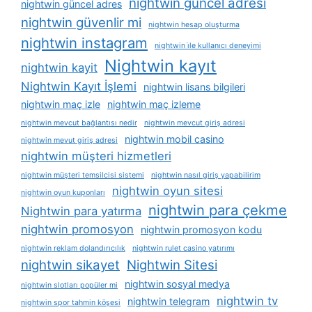
nightwin güncel adresi
nightwin güncel adres
nightwin güvenlir mi
nightwin hesap oluşturma
nightwin instagram
nightwin i̇le kullanıcı deneyimi
Nightwin kayıt
nightwin kayit
Nightwin Kayıt İşlemi
nightwin lisans bilgileri
nightwin maç izle
nightwin maç izleme
nightwin mevcut bağlantısı nedir
nightwin mevcut giriş adresi
nightwin mobil casino
nightwin mevut giriş adresi
nightwin müşteri hizmetleri
nightwin müşteri temsilcisi sistemi
nightwin nasıl giriş yapabilirim
nightwin oyun sitesi
nightwin oyun kuponları
nightwin para çekme
Nightwin para yatırma
nightwin promosyon
nightwin promosyon kodu
nightwin reklam dolandırıcılık
nightwin rulet casino yatırımı
nightwin sikayet
Nightwin Sitesi
nightwin sosyal medya
nightwin slotları popüler mi
nightwin tv
nightwin telegram
nightwin spor tahmin köşesi