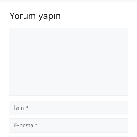
Yorum yapın
Yorum
İsim
E-
posta