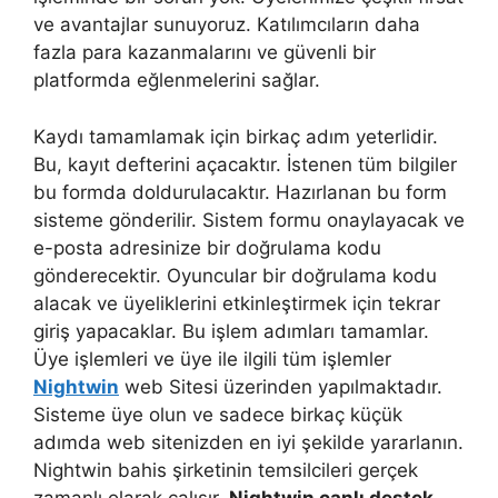
ve avantajlar sunuyoruz. Katılımcıların daha
fazla para kazanmalarını ve güvenli bir
platformda eğlenmelerini sağlar.
Kaydı tamamlamak için birkaç adım yeterlidir.
Bu, kayıt defterini açacaktır. İstenen tüm bilgiler
bu formda doldurulacaktır. Hazırlanan bu form
sisteme gönderilir. Sistem formu onaylayacak ve
e-posta adresinize bir doğrulama kodu
gönderecektir. Oyuncular bir doğrulama kodu
alacak ve üyeliklerini etkinleştirmek için tekrar
giriş yapacaklar. Bu işlem adımları tamamlar.
Üye işlemleri ve üye ile ilgili tüm işlemler
Nightwin
web Sitesi üzerinden yapılmaktadır.
Sisteme üye olun ve sadece birkaç küçük
adımda web sitenizden en iyi şekilde yararlanın.
Nightwin bahis şirketinin temsilcileri gerçek
zamanlı olarak çalışır.
Nightwin canlı destek