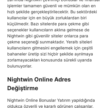
işlemler tamamen güvenli ve mümkün olan en
hızlı şekilde gerçekleştirilecektir. Bu sektördeki
kullanıcılar için en büyük zorluklardan biri
küçülmedir. Bazı sitelerde para çekme gibi
seçenekler kullanıcıların aklına gelmese de
Nightwin gibi güvenilir siteler onlarca para
çekme seçeneği sunmaktadır. Yeraltı siteleri
kullanıcıların gitmesini engellemek için çeşitli
bahaneler üretip sizi hiçbir şekilde ayrılmaya
zorlamayacakları konusunda sürekli uyarıda
bulunuyorlar.
Nightwin Online Adres
Değiştirme
Nightwin Online Bonuslar Yatırım yapıldığında
oldukça özverili ve kararlı görünen çalışanlar,