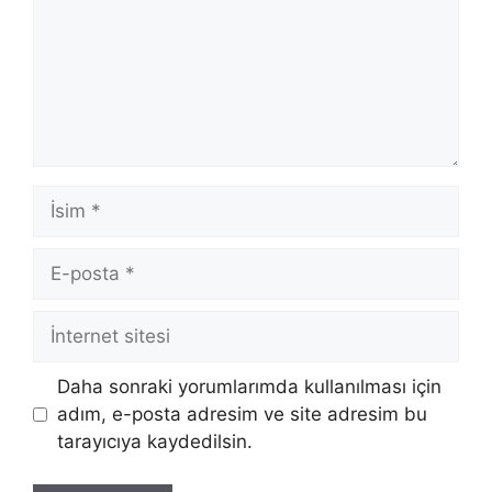
İsim
E-
posta
İnternet
sitesi
Daha sonraki yorumlarımda kullanılması için
adım, e-posta adresim ve site adresim bu
tarayıcıya kaydedilsin.