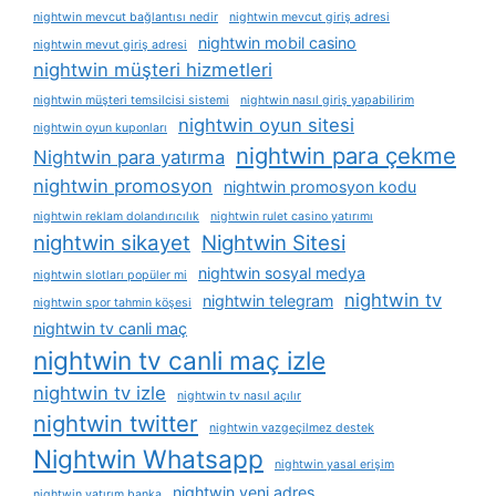
nightwin mevcut bağlantısı nedir
nightwin mevcut giriş adresi
nightwin mobil casino
nightwin mevut giriş adresi
nightwin müşteri hizmetleri
nightwin müşteri temsilcisi sistemi
nightwin nasıl giriş yapabilirim
nightwin oyun sitesi
nightwin oyun kuponları
nightwin para çekme
Nightwin para yatırma
nightwin promosyon
nightwin promosyon kodu
nightwin reklam dolandırıcılık
nightwin rulet casino yatırımı
nightwin sikayet
Nightwin Sitesi
nightwin sosyal medya
nightwin slotları popüler mi
nightwin tv
nightwin telegram
nightwin spor tahmin köşesi
nightwin tv canli maç
nightwin tv canli maç izle
nightwin tv izle
nightwin tv nasıl açılır
nightwin twitter
nightwin vazgeçilmez destek
Nightwin Whatsapp
nightwin yasal erişim
nightwin yeni adres
nightwin yatırım banka