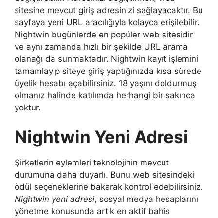
sitesine mevcut giriş adresinizi sağlayacaktır. Bu
sayfaya yeni URL aracılığıyla kolayca erişilebilir.
Nightwin bugünlerde en popüler web sitesidir
ve aynı zamanda hızlı bir şekilde URL arama
olanağı da sunmaktadır. Nightwin kayıt işlemini
tamamlayıp siteye giriş yaptığınızda kısa sürede
üyelik hesabı açabilirsiniz. 18 yaşını doldurmuş
olmanız halinde katılımda herhangi bir sakınca
yoktur.
Nightwin Yeni Adresi
Şirketlerin eylemleri teknolojinin mevcut
durumuna daha duyarlı. Bunu web sitesindeki
ödül seçeneklerine bakarak kontrol edebilirsiniz.
Nightwin yeni adresi
, sosyal medya hesaplarını
yönetme konusunda artık en aktif bahis