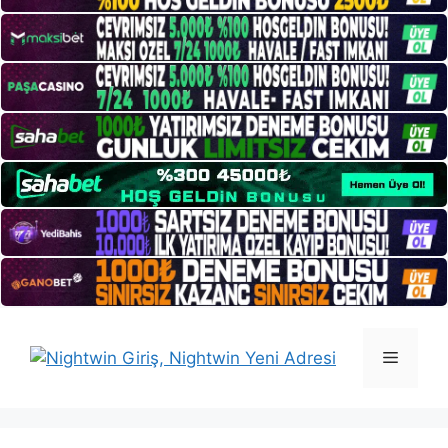
İçeriğe
atla
Menü