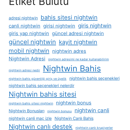
Etiket Bulutu
bahis sitesi nightwin
adresi nightwin
giris nightwin
canli nightwin
girisi nightwin
giris yap nightwin
güncel adresi nightwin
güncel nightwin
kayit nightwin
mobil nightwin
nightwin adres
Nightwin Adresi
nightwin adresimi ne kadar kullanabilirim
Nightwin Bahis
nightwin adresi nedir
nightwin bahis seçenekleri
nightwin bahis güvenliği giriş ve üyelik
nightwin bahis seçenekleri nelerdir
Nightwin bahis sitesi
nightwin bonus
nightwin bahis sitesi nightwin
nightwin canli
Nightwin Bonusları
nightwin bonusu
nightwin canli maç izle
Nightwin Canlı Bahis
Nightwin canlı destek
nightwin canlı krupiyerler