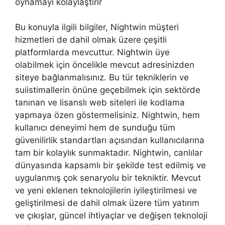
oynamayı kolaylaştırır
Bu konuyla ilgili bilgiler, Nightwin müşteri
hizmetleri de dahil olmak üzere çeşitli
platformlarda mevcuttur. Nightwin üye
olabilmek için öncelikle mevcut adresinizden
siteye bağlanmalısınız. Bu tür tekniklerin ve
suiistimallerin önüne geçebilmek için sektörde
tanınan ve lisanslı web siteleri ile kodlama
yapmaya özen göstermelisiniz. Nightwin, hem
kullanıcı deneyimi hem de sunduğu tüm
güvenilirlik standartları açısından kullanıcılarına
tam bir kolaylık sunmaktadır. Nightwin, canlılar
dünyasında kapsamlı bir şekilde test edilmiş ve
uygulanmış çok senaryolu bir tekniktir. Mevcut
ve yeni eklenen teknolojilerin iyileştirilmesi ve
geliştirilmesi de dahil olmak üzere tüm yatırım
ve çıkışlar, güncel ihtiyaçlar ve değişen teknoloji