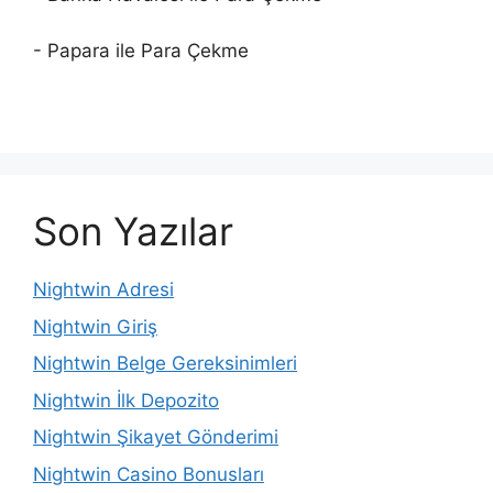
- Papara ile Para Çekme
Son Yazılar
Nightwin Adresi
Nightwin Giriş
Nightwin Belge Gereksinimleri
Nightwin İlk Depozito
Nightwin Şikayet Gönderimi
Nightwin Casino Bonusları