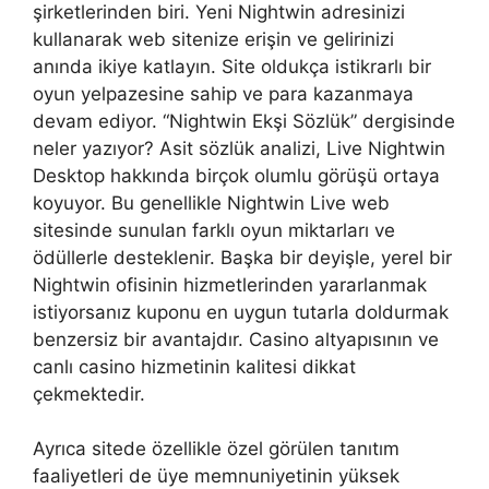
şirketlerinden biri. Yeni Nightwin adresinizi
kullanarak web sitenize erişin ve gelirinizi
anında ikiye katlayın. Site oldukça istikrarlı bir
oyun yelpazesine sahip ve para kazanmaya
devam ediyor. “Nightwin Ekşi Sözlük” dergisinde
neler yazıyor? Asit sözlük analizi, Live Nightwin
Desktop hakkında birçok olumlu görüşü ortaya
koyuyor. Bu genellikle Nightwin Live web
sitesinde sunulan farklı oyun miktarları ve
ödüllerle desteklenir. Başka bir deyişle, yerel bir
Nightwin ofisinin hizmetlerinden yararlanmak
istiyorsanız kuponu en uygun tutarla doldurmak
benzersiz bir avantajdır. Casino altyapısının ve
canlı casino hizmetinin kalitesi dikkat
çekmektedir.
Ayrıca sitede özellikle özel görülen tanıtım
faaliyetleri de üye memnuniyetinin yüksek